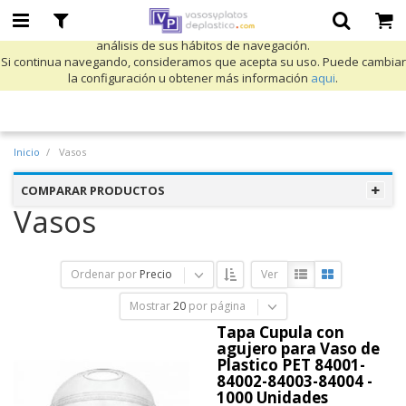
Utilizamos cookies propias y de terceros para mejorar nuestros servicios
y mostrarle publicidad relacionada con sus preferencias mediante el
análisis de sus hábitos de navegación.
Si continua navegando, consideramos que acepta su uso. Puede cambiar
la configuración u obtener más información
aqui
.
Inicio
Vasos
COMPARAR PRODUCTOS
Vasos
Ordenar por
Precio
Ver
Mostrar
20
por página
Tapa Cupula con
agujero para Vaso de
Plastico PET 84001-
84002-84003-84004 -
1000 Unidades