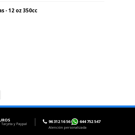
s - 12 oz 350cc
UROS
96 312 16 56
644 752 547
 Tarjeta y Paypal
Atención personalizada