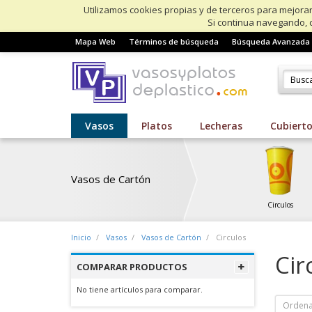
Utilizamos cookies propias y de terceros para mejorar
Si continua navegando, 
Mapa Web
Términos de búsqueda
Búsqueda Avanzada
Vasos
Platos
Lecheras
Cubiert
Vasos de Cartón
Circulos
Inicio
Vasos
Vasos de Cartón
Circulos
Cir
COMPARAR PRODUCTOS
No tiene artículos para comparar.
Ordena