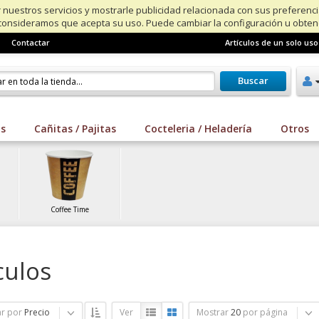
 nuestros servicios y mostrarle publicidad relacionada con sus preferenc
consideramos que acepta su uso. Puede cambiar la configuración u obte
Contactar
Artículos de un solo uso
Buscar
os
Cañitas / Pajitas
Cocteleria / Heladería
Otros
Coffee Time
culos
r por
Precio
Ver
Mostrar
20
por página