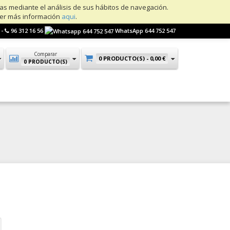
ias mediante el análisis de sus hábitos de navegación.
ner más información
aqui
.
 -
96 312 16 56
WhatsApp 644 752 547
Comparar
0 PRODUCTO(S) -
0,00 €
0 PRODUCTO(S)