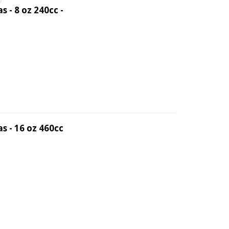
 - 8 oz 240cc -
s - 16 oz 460cc