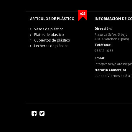
e23
ARTÍCULOS DE PLÁSTICO
INFORMACIÓN DE C
Dirección:
Vasos de plástico
Platos de plástico
Plaza La Safor, 3 bajo
46014 Valencia (Spain)
Cubiertos de plástico
Teléfono:
Lecheras de plástico
96 312 16 56
Email:
info@vasosyplatosdepl
Horario Comercial
Lunes a Viernes de 8 a 