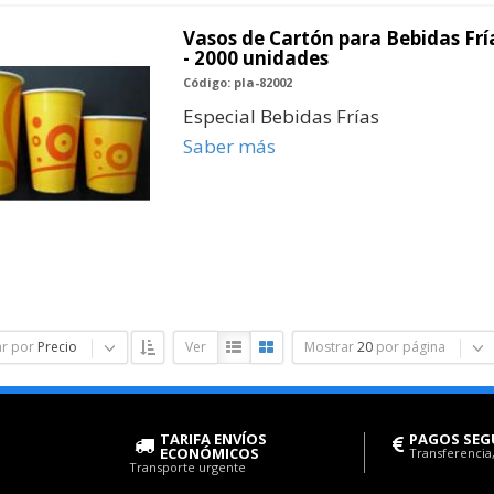
Vasos de Cartón para Bebidas Fría
- 2000 unidades
Código: pla-82002
Especial Bebidas Frías
Saber más
r por
Precio
Ver
Mostrar
20
por página
TARIFA ENVÍOS
PAGOS SEG
ECONÓMICOS
Transferencia,
Transporte urgente