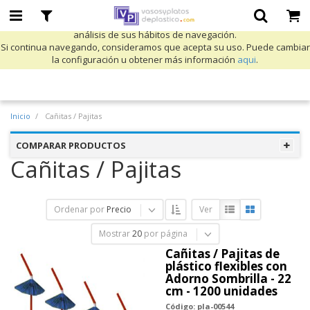
Utilizamos cookies propias y de terceros para mejorar nuestros servicios
y mostrarle publicidad relacionada con sus preferencias mediante el
análisis de sus hábitos de navegación.
Si continua navegando, consideramos que acepta su uso. Puede cambiar
la configuración u obtener más información
aqui
.
Inicio
Cañitas / Pajitas
COMPARAR PRODUCTOS
Cañitas / Pajitas
Ordenar por
Precio
Ver
Mostrar
20
por página
Cañitas / Pajitas de
plástico flexibles con
Adorno Sombrilla - 22
cm - 1200 unidades
Código: pla-00544