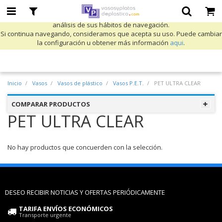
Utilizamos cookies propias y de terceros para mejorar nuestros servicios
y mostrarle publicidad relacionada con sus preferencias mediante el
análisis de sus hábitos de navegación.
Si continua navegando, consideramos que acepta su uso. Puede cambiar
la configuración u obtener más información
aqui
.
Inicio
Vasos
Vasos de plástico
Vasos P.E.T.
PET ULTRA CLEAR
COMPARAR PRODUCTOS
PET ULTRA CLEAR
No hay productos que concuerden con la selección.
DESEO RECIBIR NOTICIAS Y OFERTAS PERIÓDICAMENTE
TARIFA ENVÍOS ECONÓMICOS
Transporte urgente