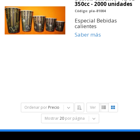
350cc - 2000 unidades
Código: pla-81004
Especial Bebidas
calientes
Saber más
Ordenar por
Precio
Ver
Mostrar
20
por página