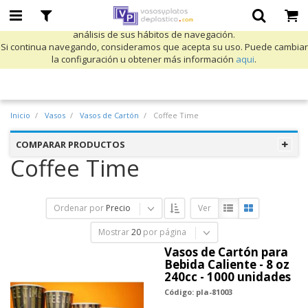
Utilizamos cookies propias y de terceros para mejorar nuestros servicios
y mostrarle publicidad relacionada con sus preferencias mediante el
análisis de sus hábitos de navegación.
Si continua navegando, consideramos que acepta su uso. Puede cambiar
la configuración u obtener más información
aqui
.
Inicio
Vasos
Vasos de Cartón
Coffee Time
COMPARAR PRODUCTOS
Coffee Time
Ordenar por
Precio
Ver
Mostrar
20
por página
Vasos de Cartón para
Bebida Caliente - 8 oz
240cc - 1000 unidades
Código: pla-81003