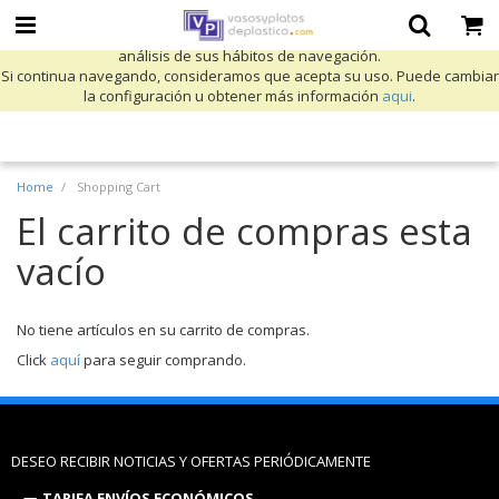
Utilizamos cookies propias y de terceros para mejorar nuestros servicios
y mostrarle publicidad relacionada con sus preferencias mediante el
análisis de sus hábitos de navegación.
Si continua navegando, consideramos que acepta su uso. Puede cambiar
la configuración u obtener más información
aqui
.
Home
Shopping Cart
El carrito de compras esta
vacío
No tiene artículos en su carrito de compras.
Click
aquí
para seguir comprando.
DESEO RECIBIR NOTICIAS Y OFERTAS PERIÓDICAMENTE
TARIFA ENVÍOS ECONÓMICOS