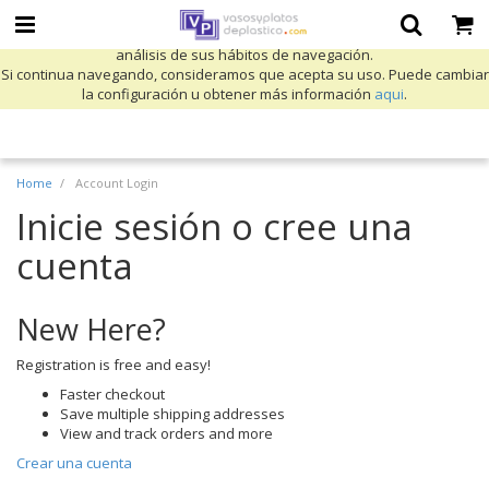
Utilizamos cookies propias y de terceros para mejorar nuestros servicios
y mostrarle publicidad relacionada con sus preferencias mediante el
análisis de sus hábitos de navegación.
Si continua navegando, consideramos que acepta su uso. Puede cambiar
la configuración u obtener más información
aqui
.
Home
Account Login
Inicie sesión o cree una
cuenta
New Here?
Registration is free and easy!
Faster checkout
Save multiple shipping addresses
View and track orders and more
Crear una cuenta