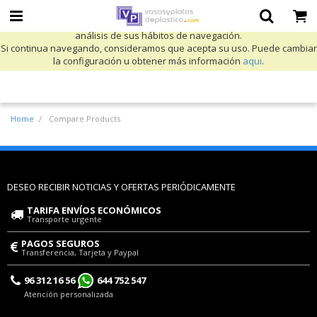
Utilizamos cookies propias y de terceros para mejorar nuestros servicios
y mostrarle publicidad relacionada con sus preferencias mediante el
análisis de sus hábitos de navegación.
Si continua navegando, consideramos que acepta su uso. Puede cambiar
la configuración u obtener más información
aqui
.
Home
Compare Products
DESEO RECIBIR NOTICIAS Y OFERTAS PERIÓDICAMENTE
TARIFA ENVÍOS ECONÓMICOS
Transporte urgente
PAGOS SEGUROS
Transferencia, Tarjeta y Paypal
96 312 16 56
644 752 547
Atención personalizada