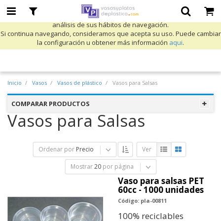
Utilizamos cookies propias y de terceros para mejorar nuestros servicios
y mostrarle publicidad relacionada con sus preferencias mediante el
análisis de sus hábitos de navegación.
Si continua navegando, consideramos que acepta su uso. Puede cambiar
la configuración u obtener más información
aqui
.
Inicio
Vasos
Vasos de plástico
Vasos para Salsas
COMPARAR PRODUCTOS
Vasos para Salsas
Ordenar por
Precio
Ver
Mostrar
20
por página
Vaso para salsas PET
60cc - 1000 unidades
Código: pla-00811
100% reciclables