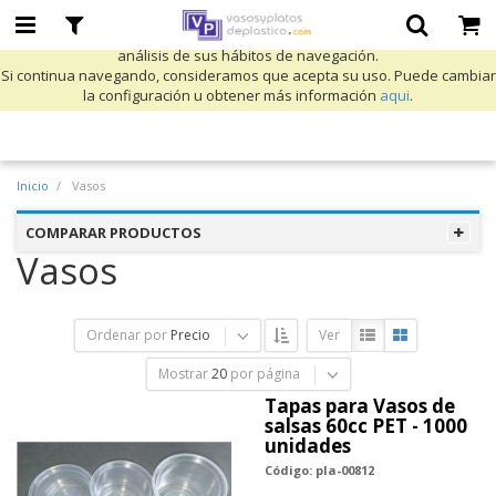
Utilizamos cookies propias y de terceros para mejorar nuestros servicios
y mostrarle publicidad relacionada con sus preferencias mediante el
análisis de sus hábitos de navegación.
Si continua navegando, consideramos que acepta su uso. Puede cambiar
la configuración u obtener más información
aqui
.
Inicio
Vasos
COMPARAR PRODUCTOS
Vasos
Ordenar por
Precio
Ver
Mostrar
20
por página
Tapas para Vasos de
salsas 60cc PET - 1000
unidades
Código: pla-00812