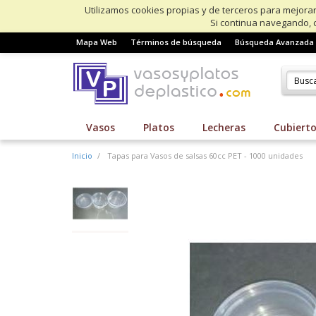
Utilizamos cookies propias y de terceros para mejorar
Si continua navegando, 
Mapa Web
Términos de búsqueda
Búsqueda Avanzada
Vasos
Platos
Lecheras
Cubiert
Inicio
Tapas para Vasos de salsas 60cc PET - 1000 unidades