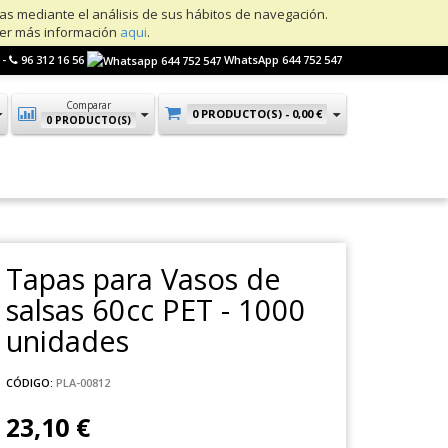
ias mediante el análisis de sus hábitos de navegación.
ner más información
aqui
.
 -
96 312 16 56
WhatsApp 644 752 547
Comparar
0 PRODUCTO(S) -
0,00 €
0 PRODUCTO(S)
Tapas para Vasos de
salsas 60cc PET - 1000
unidades
CÓDIGO:
PLA-00812
23,10 €