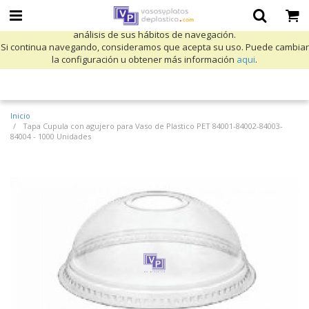
Utilizamos cookies propias y de terceros para mejorar nuestros servicios
y mostrarle publicidad relacionada con sus preferencias mediante el
análisis de sus hábitos de navegación.
Si continua navegando, consideramos que acepta su uso. Puede cambiar
la configuración u obtener más información
aqui
.
Inicio
Tapa Cupula con agujero para Vaso de Plastico PET 84001-84002-84003-
84004 - 1000 Unidades