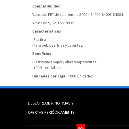
Compatibilidad:
Vasos de PET de referencias 84001-84002-84003-84004
Vasos de 9, 12, 16 y 20Oz
Características
-Plastico
-Para bebidas frias y calientes.
Beneficios
-Resistentes bajas y altas temperaturas
-100% reciclables
Unidades por caja
: 1000 Unidades
DESEO RECIBIR NOTICIAS Y
OFERTAS PERIÓDICAMENTE
e23