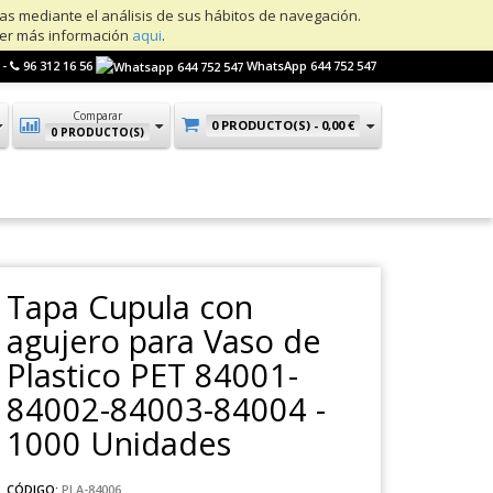
ias mediante el análisis de sus hábitos de navegación.
ner más información
aqui
.
 -
96 312 16 56
WhatsApp 644 752 547
Comparar
0 PRODUCTO(S) -
0,00 €
0 PRODUCTO(S)
Tapa Cupula con
agujero para Vaso de
Plastico PET 84001-
84002-84003-84004 -
1000 Unidades
CÓDIGO:
PLA-84006