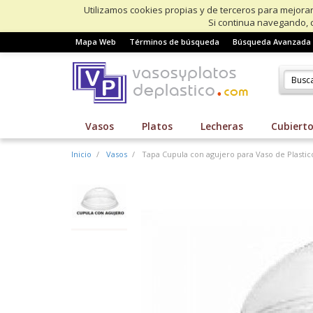
Utilizamos cookies propias y de terceros para mejorar
Si continua navegando, 
Mapa Web
Términos de búsqueda
Búsqueda Avanzada
Vasos
Platos
Lecheras
Cubiert
Inicio
Vasos
Tapa Cupula con agujero para Vaso de Plastic