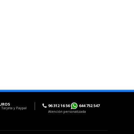
UROS
96 312 16 56
644 752 547
 Tarjeta y Paypal
Atención personalizada