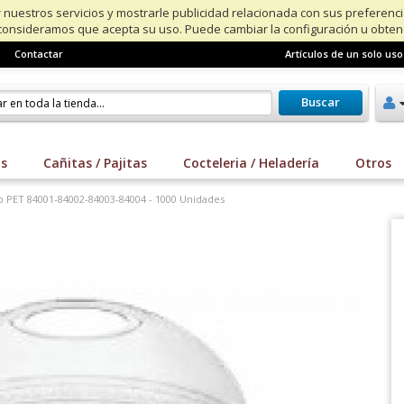
 nuestros servicios y mostrarle publicidad relacionada con sus preferenc
consideramos que acepta su uso. Puede cambiar la configuración u obte
Contactar
Artículos de un solo uso
Buscar
os
Cañitas / Pajitas
Cocteleria / Heladería
Otros
o PET 84001-84002-84003-84004 - 1000 Unidades