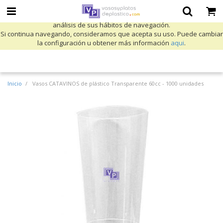
Utilizamos cookies propias y de terceros para mejorar nuestros servicios
y mostrarle publicidad relacionada con sus preferencias mediante el
análisis de sus hábitos de navegación.
Si continua navegando, consideramos que acepta su uso. Puede cambiar
la configuración u obtener más información
aqui
.
Inicio
Vasos CATAVINOS de plástico Transparente 60cc - 1000 unidades