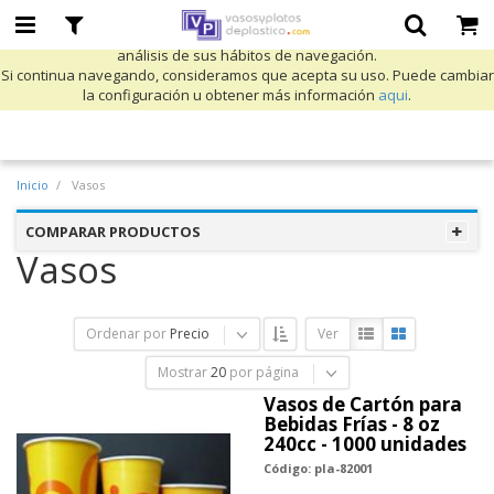
Utilizamos cookies propias y de terceros para mejorar nuestros servicios
y mostrarle publicidad relacionada con sus preferencias mediante el
análisis de sus hábitos de navegación.
Si continua navegando, consideramos que acepta su uso. Puede cambiar
la configuración u obtener más información
aqui
.
Inicio
Vasos
COMPARAR PRODUCTOS
Vasos
Ordenar por
Precio
Ver
Mostrar
20
por página
Vasos de Cartón para
Bebidas Frías - 8 oz
240cc - 1000 unidades
Código: pla-82001