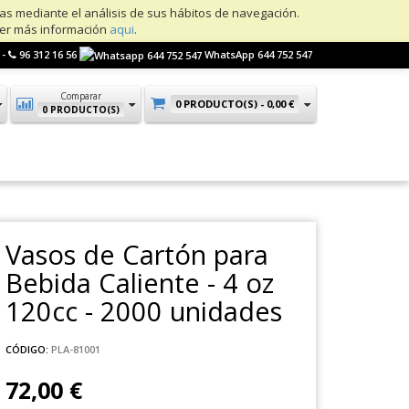
ias mediante el análisis de sus hábitos de navegación.
ner más información
aqui
.
 -
96 312 16 56
WhatsApp 644 752 547
Comparar
0 PRODUCTO(S) -
0,00 €
0 PRODUCTO(S)
Vasos de Cartón para
Bebida Caliente - 4 oz
120cc - 2000 unidades
CÓDIGO:
PLA-81001
72,00 €