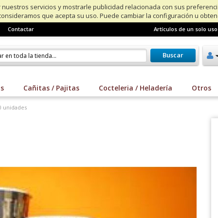
 nuestros servicios y mostrarle publicidad relacionada con sus preferenc
consideramos que acepta su uso. Puede cambiar la configuración u obte
Contactar
Artículos de un solo uso
Buscar
os
Cañitas / Pajitas
Cocteleria / Heladería
Otros
00 unidades