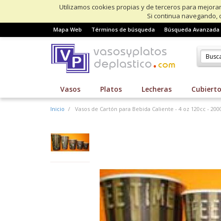
Utilizamos cookies propias y de terceros para mejorar
Si continua navegando, 
Mapa Web
Términos de búsqueda
Búsqueda Avanzada
Vasos
Platos
Lecheras
Cubiert
Inicio
Vasos de Cartón para Bebida Caliente - 4 oz 120cc - 20