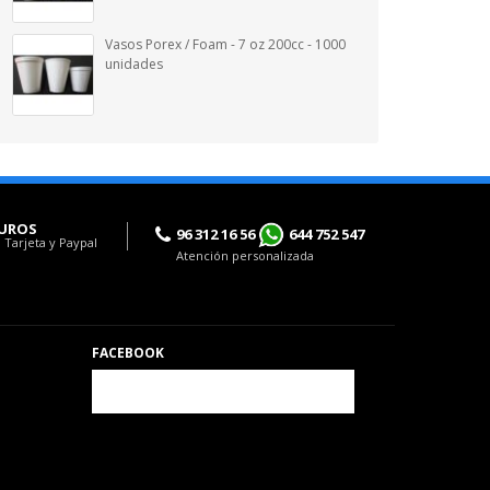
Vasos Porex / Foam - 7 oz 200cc - 1000
unidades
UROS
96 312 16 56
644 752 547
 Tarjeta y Paypal
Atención personalizada
FACEBOOK