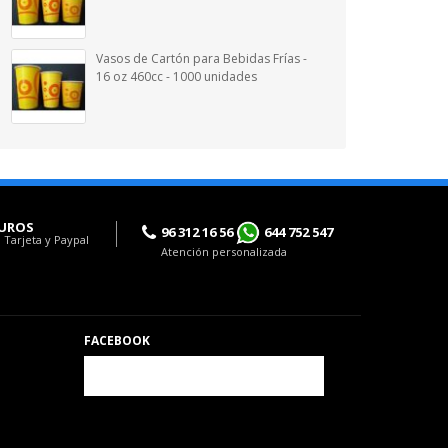
Vasos de Cartón para Bebidas Frías -
16 oz 460cc - 1000 unidades
UROS
96 312 16 56
644 752 547
 Tarjeta y Paypal
Atención personalizada
FACEBOOK