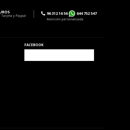
UROS
96 312 16 56
644 752 547
 Tarjeta y Paypal
Atención personalizada
FACEBOOK