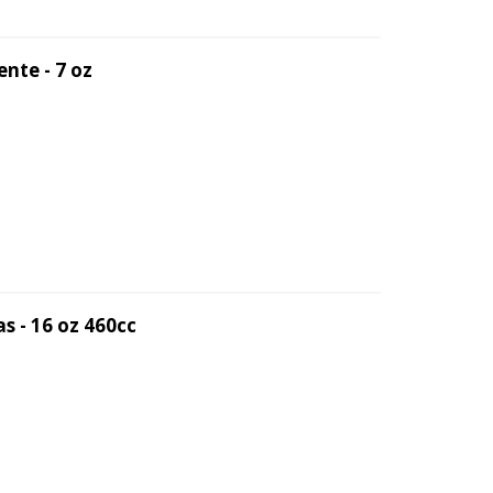
nte - 7 oz
s - 16 oz 460cc