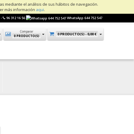
ias mediante el análisis de sus hábitos de navegación.
ner más información
aqui
.
 -
96 312 16 56
WhatsApp 644 752 547
Comparar
0 PRODUCTO(S) -
0,00 €
0 PRODUCTO(S)