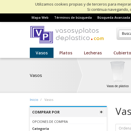
Utilizamos cookies propias y de terceros para mejorar
Si continua navegando, 
Mapa Web
Términos de búsqueda
Búsqueda Avanzada
Vasos
Platos
Lecheras
Cubiert
Vasos
Vasos de plástico
Inicio
Vasos
Va
COMPRAR POR
OPCIONES DE COMPRA
Ordena
Categoría