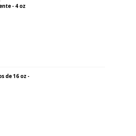
nte - 4 oz
s de 16 oz -