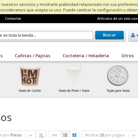
 nuestros servicios y mostrarle publicidad relacionada con sus preferenc
consideramos que acepta su uso. Puede cambiar la configuración u obte
Contactar
Artículos de un solo uso
Buscar
os
Cañitas / Pajitas
Cocteleria / Heladería
Otros
Vasos de Cartón
Vasos de Porex / Foam
Tapas para Vasos
sos
r por
Precio
Ver
Mostrar
20
por página