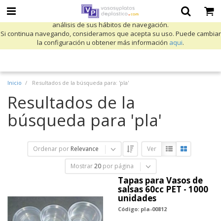
Utilizamos cookies propias y de terceros para mejorar nuestros servicios
y mostrarle publicidad relacionada con sus preferencias mediante el
análisis de sus hábitos de navegación.
Si continua navegando, consideramos que acepta su uso. Puede cambiar
la configuración u obtener más información
aqui
.
Inicio
Resultados de la búsqueda para: 'pla'
Resultados de la
búsqueda para 'pla'
Ordenar por
Relevance
Ver
Mostrar
20
por página
Tapas para Vasos de
salsas 60cc PET - 1000
unidades
Código: pla-00812