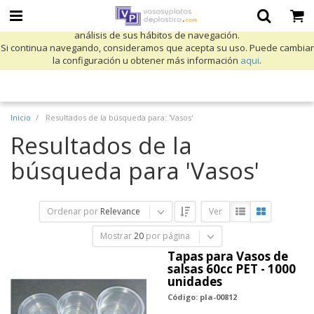
Utilizamos cookies propias y de terceros para mejorar nuestros servicios
y mostrarle publicidad relacionada con sus preferencias mediante el
análisis de sus hábitos de navegación.
Si continua navegando, consideramos que acepta su uso. Puede cambiar
la configuración u obtener más información
aqui
.
Inicio
Resultados de la búsqueda para: 'Vasos'
Resultados de la
búsqueda para 'Vasos'
Ordenar por
Relevance
Ver
Mostrar
20
por página
Tapas para Vasos de
salsas 60cc PET - 1000
unidades
Código: pla-00812