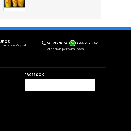
UROS
96 312 16 56
644 752 547
 Tarjeta y Paypal
Atención personalizada
FACEBOOK