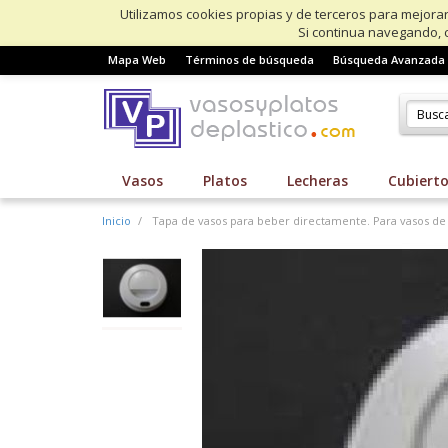
Utilizamos cookies propias y de terceros para mejorar
Si continua navegando, 
Mapa Web
Términos de búsqueda
Búsqueda Avanzada
Vasos
Platos
Lecheras
Cubiert
Inicio
Tapa de vasos para beber directamente. Para vasos de 