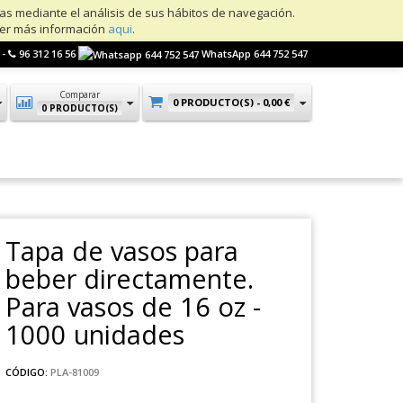
ias mediante el análisis de sus hábitos de navegación.
ner más información
aqui
.
 -
96 312 16 56
WhatsApp 644 752 547
Comparar
0 PRODUCTO(S) -
0,00 €
0 PRODUCTO(S)
Tapa de vasos para
beber directamente.
Para vasos de 16 oz -
1000 unidades
CÓDIGO:
PLA-81009