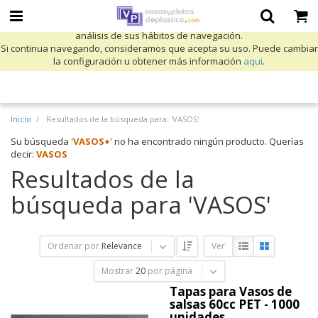
Utilizamos cookies propias y de terceros para mejorar nuestros servicios
y mostrarle publicidad relacionada con sus preferencias mediante el
análisis de sus hábitos de navegación.
Si continua navegando, consideramos que acepta su uso. Puede cambiar
la configuración u obtener más información
aqui
.
Inicio
Resultados de la búsqueda para: 'VASOS'
Su búsqueda '
VASOS+
' no ha encontrado ningún producto. Querías
decir:
VASOS
Resultados de la
búsqueda para 'VASOS'
Ordenar por
Relevance
Ver
Mostrar
20
por página
Tapas para Vasos de
salsas 60cc PET - 1000
unidades