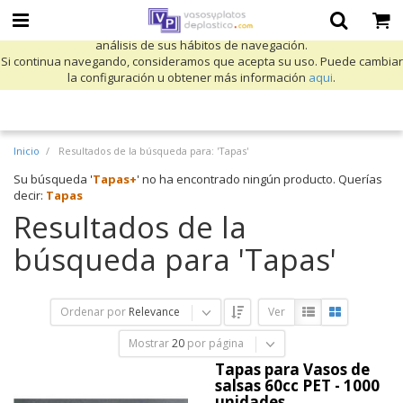
Utilizamos cookies propias y de terceros para mejorar nuestros servicios
y mostrarle publicidad relacionada con sus preferencias mediante el
análisis de sus hábitos de navegación.
Si continua navegando, consideramos que acepta su uso. Puede cambiar
la configuración u obtener más información
aqui
.
Inicio
Resultados de la búsqueda para: 'Tapas'
Su búsqueda '
Tapas+
' no ha encontrado ningún producto. Querías
decir:
Tapas
Resultados de la
búsqueda para 'Tapas'
Ordenar por
Relevance
Ver
Mostrar
20
por página
Tapas para Vasos de
salsas 60cc PET - 1000
unidades