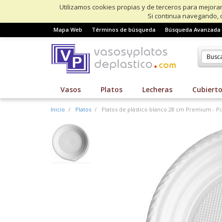
Utilizamos cookies propias y de terceros para mejorar
Si continua navegando, 
Mapa Web
Términos de búsqueda
Búsqueda Avanzada
Vasos
Platos
Lecheras
Cubiert
Inicio
Platos
Platos de plástico blanco 28 cm Premium - P