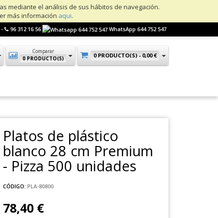
ias mediante el análisis de sus hábitos de navegación.
ner más información
aqui
.
 -
96 312 16 56
WhatsApp 644 752 547
Comparar
0 PRODUCTO(S) -
0,00 €
0 PRODUCTO(S)
Platos de plástico
blanco 28 cm Premium
- Pizza 500 unidades
CÓDIGO:
PLA-80800
78,40 €