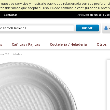
 nuestros servicios y mostrarle publicidad relacionada con sus preferenc
consideramos que acepta su uso. Puede cambiar la configuración u obte
Contactar
Artículos de un solo uso
Buscar
os
Cañitas / Pajitas
Cocteleria / Heladería
Otros
izza 500 unidades