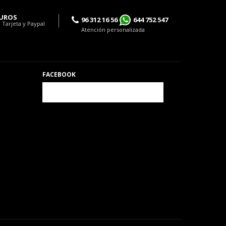
UROS
96 312 16 56
644 752 547
 Tarjeta y Paypal
Atención personalizada
FACEBOOK