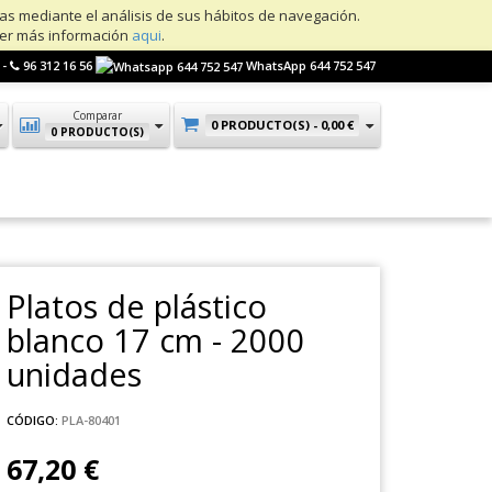
ias mediante el análisis de sus hábitos de navegación.
ner más información
aqui
.
 -
96 312 16 56
WhatsApp 644 752 547
Comparar
0 PRODUCTO(S) -
0,00 €
0 PRODUCTO(S)
Platos de plástico
blanco 17 cm - 2000
unidades
CÓDIGO:
PLA-80401
67,20 €