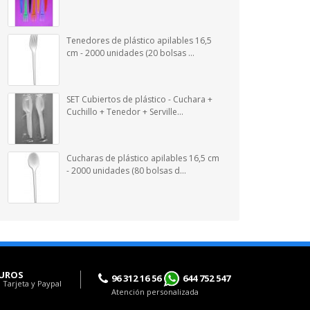
Tenedores de plástico apilables 16,5
cm - 2000 unidades (20 bolsas ...
SET Cubiertos de plástico - Cuchara +
Cuchillo + Tenedor + Serville...
Cucharas de plástico apilables 16,5 cm
- 2000 unidades (80 bolsas d...
UROS
96 312 16 56
644 752 547
 Tarjeta y Paypal
Atención personalizada