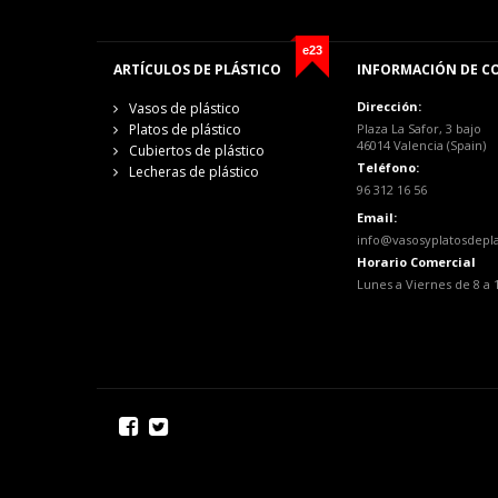
e23
ARTÍCULOS DE PLÁSTICO
INFORMACIÓN DE C
Dirección:
Vasos de plástico
Platos de plástico
Plaza La Safor, 3 bajo
46014 Valencia (Spain)
Cubiertos de plástico
Teléfono:
Lecheras de plástico
96 312 16 56
Email:
info@vasosyplatosdepl
Horario Comercial
Lunes a Viernes de 8 a 