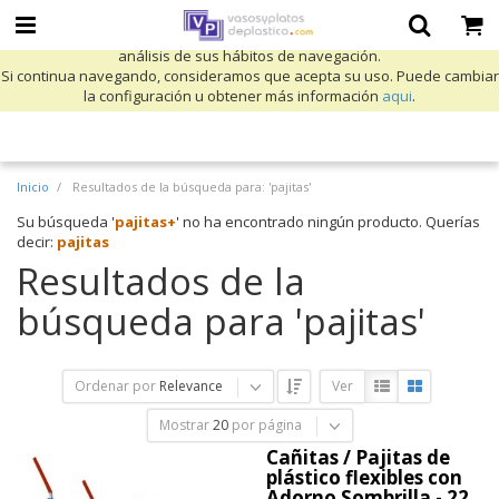
Utilizamos cookies propias y de terceros para mejorar nuestros servicios
y mostrarle publicidad relacionada con sus preferencias mediante el
análisis de sus hábitos de navegación.
Si continua navegando, consideramos que acepta su uso. Puede cambiar
la configuración u obtener más información
aqui
.
Inicio
Resultados de la búsqueda para: 'pajitas'
Su búsqueda '
pajitas+
' no ha encontrado ningún producto. Querías
decir:
pajitas
Resultados de la
búsqueda para 'pajitas'
Ordenar por
Relevance
Ver
Mostrar
20
por página
Cañitas / Pajitas de
plástico flexibles con
Adorno Sombrilla - 22