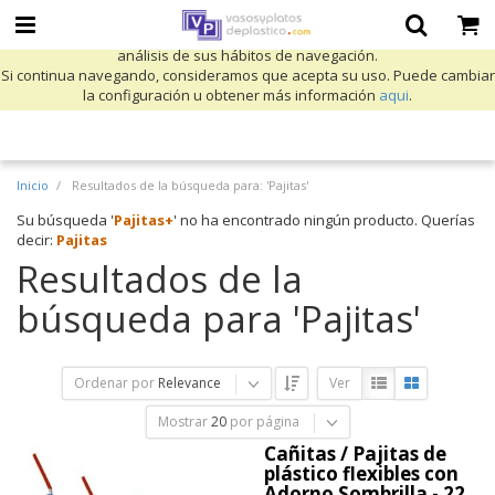
Utilizamos cookies propias y de terceros para mejorar nuestros servicios
y mostrarle publicidad relacionada con sus preferencias mediante el
análisis de sus hábitos de navegación.
Si continua navegando, consideramos que acepta su uso. Puede cambiar
la configuración u obtener más información
aqui
.
Inicio
Resultados de la búsqueda para: 'Pajitas'
Su búsqueda '
Pajitas+
' no ha encontrado ningún producto. Querías
decir:
Pajitas
Resultados de la
búsqueda para 'Pajitas'
Ordenar por
Relevance
Ver
Mostrar
20
por página
Cañitas / Pajitas de
plástico flexibles con
Adorno Sombrilla - 22