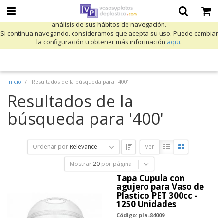
Utilizamos cookies propias y de terceros para mejorar nuestros servicios
y mostrarle publicidad relacionada con sus preferencias mediante el
análisis de sus hábitos de navegación.
Si continua navegando, consideramos que acepta su uso. Puede cambiar
la configuración u obtener más información
aqui
.
Inicio
Resultados de la búsqueda para: '400'
Resultados de la
búsqueda para '400'
Ordenar por
Relevance
Ver
Mostrar
20
por página
Tapa Cupula con
agujero para Vaso de
Plastico PET 300cc -
1250 Unidades
Código: pla-84009