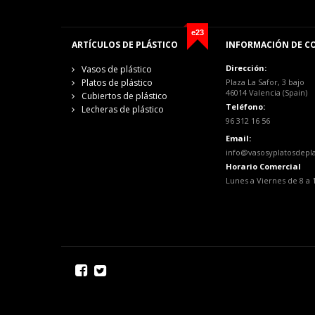
e23
ARTÍCULOS DE PLÁSTICO
INFORMACIÓN DE C
Dirección:
Vasos de plástico
Platos de plástico
Plaza La Safor, 3 bajo
46014 Valencia (Spain)
Cubiertos de plástico
Teléfono:
Lecheras de plástico
96 312 16 56
Email:
info@vasosyplatosdepl
Horario Comercial
Lunes a Viernes de 8 a 