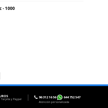
c - 1000
UROS
96 312 16 56
644 752 547
 Tarjeta y Paypal
Atención personalizada