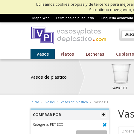
Utilizamos cookies propias y de terceros para mejorar
Si continua navegando, 
Mapa Web
Términos de búsqueda
Búsqueda Avanzada
Vasos
Platos
Lecheras
Cubiert
Vasos de plástico
Vasos P.E.T.
Inicio
Vasos
Vasos de plástico
Vasos P.E.T.
Vas
COMPRAR POR
Categoría:
PET ECO
Ordena