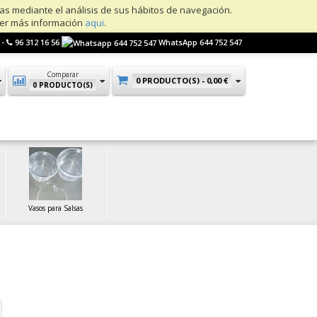
ias mediante el análisis de sus hábitos de navegación.
ner más información
aqui
.
 -
96 312 16 56
WhatsApp 644 752 547
Comparar
0 PRODUCTO(S) -
0,00 €
0 PRODUCTO(S)
Vasos para Salsas