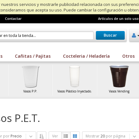
 nuestros servicios y mostrarle publicidad relacionada con sus preferenc
consideramos que acepta su uso. Puede cambiar la configuración u obte
Contactar
Artículos de un solo uso
Buscar
os
Cañitas / Pajitas
Cocteleria / Heladería
Otros
Vasos P.P.
Vasos Plástico Inyectado.
Vasos Vending
os P.E.T.
r por
Precio
Ver
Mostrar
20
por página