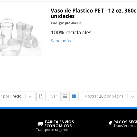
Vaso de Plastico PET - 12 oz. 360c
unidades
Código: pla-84002
100% reciclables
Saber más
r por
Precio
Ver
Mostrar
20
por página
TARIFA ENVÍOS
PAGOS SEG
ECONÓMICOS
Transferencia,
Transporte urgente