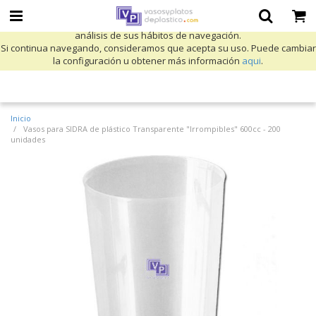
Utilizamos cookies propias y de terceros para mejorar nuestros servicios
y mostrarle publicidad relacionada con sus preferencias mediante el
análisis de sus hábitos de navegación.
Si continua navegando, consideramos que acepta su uso. Puede cambiar
la configuración u obtener más información
aqui
.
Inicio
Vasos para SIDRA de plástico Transparente "Irrompibles" 600cc - 200
unidades