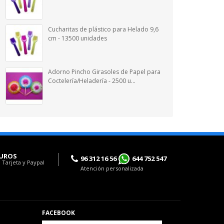
Cucharitas de plástico para Helado 9,6
cm - 13500 unidades
Adorno Pincho Girasoles de Papel para
Coctelería/Heladería - 2500 u...
UROS
96 312 16 56
644 752 547
 Tarjeta y Paypal
Atención personalizada
FACEBOOK