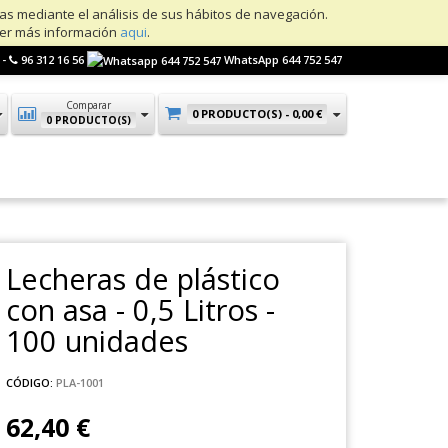
ias mediante el análisis de sus hábitos de navegación.
ner más información
aqui
.
 -
96 312 16 56
WhatsApp 644 752 547
Comparar
0 PRODUCTO(S) -
0,00 €
0 PRODUCTO(S)
Lecheras de plástico
con asa - 0,5 Litros -
100 unidades
CÓDIGO:
PLA-1001
62,40 €