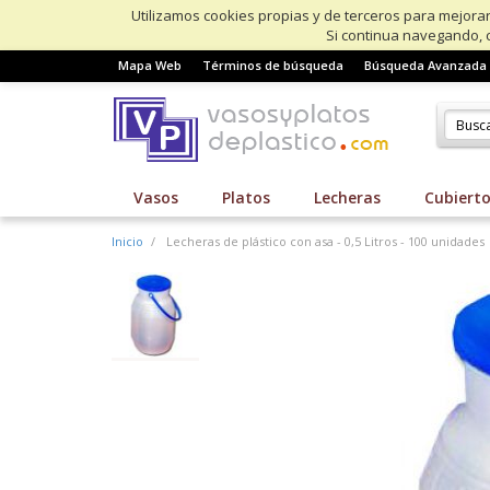
Utilizamos cookies propias y de terceros para mejorar
Si continua navegando, 
Mapa Web
Términos de búsqueda
Búsqueda Avanzada
Vasos
Platos
Lecheras
Cubiert
Inicio
Lecheras de plástico con asa - 0,5 Litros - 100 unidades