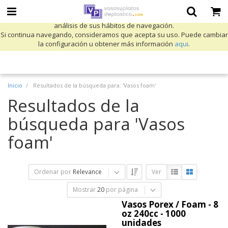
Utilizamos cookies propias y de terceros para mejorar nuestros servicios
y mostrarle publicidad relacionada con sus preferencias mediante el
análisis de sus hábitos de navegación.
Si continua navegando, consideramos que acepta su uso. Puede cambiar
la configuración u obtener más información
aqui
.
Inicio
Resultados de la búsqueda para: 'Vasos foam'
Resultados de la
búsqueda para 'Vasos
foam'
Ordenar por
Relevance
Ver
Mostrar
20
por página
Vasos Porex / Foam - 8
oz 240cc - 1000
unidades