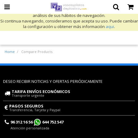
Utilizamos cookies propias y de terceros para mejorar nuestros servicios
y mostrarle publicidad relacionada con sus preferencias mediante el
análisis de sus hábitos de navegación.
Si continua navegando, consideramos que acepta su uso. Puede cambiar
la configuración u obtener más información
aqui
.
Home
Compare Products
DESEO RECIBIR NOTICIAS Y OFERTAS PERIÓDICAMENTE
TARIFA ENVÍOS ECONÓMICOS
Transporte urgente
PAGOS SEGUROS
Transferencia, Tarjeta y Paypal
96 312 16 56
644 752 547
Atención personalizada