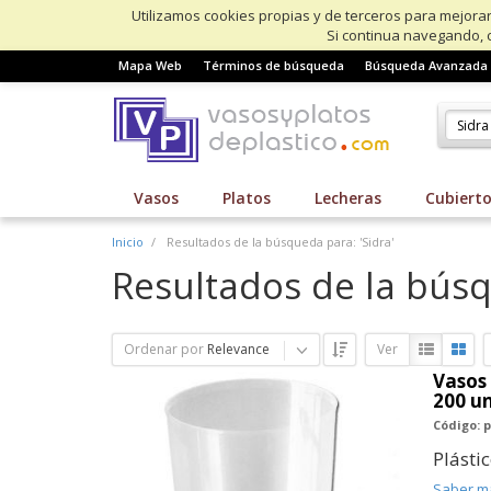
Utilizamos cookies propias y de terceros para mejorar
Si continua navegando, 
Mapa Web
Términos de búsqueda
Búsqueda Avanzada
Vasos
Platos
Lecheras
Cubiert
Inicio
Resultados de la búsqueda para: 'Sidra'
Resultados de la búsq
Ordenar por
Relevance
Ver
Vasos 
200 u
Código: p
Plásti
Saber m