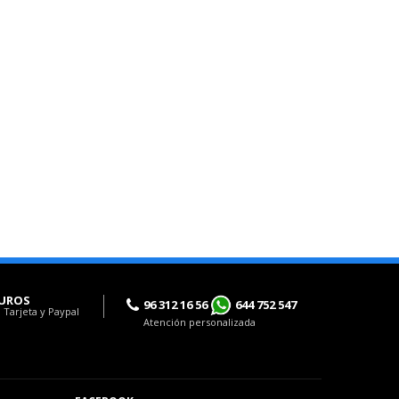
UROS
96 312 16 56
644 752 547
 Tarjeta y Paypal
Atención personalizada