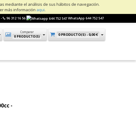
ias mediante el análisis de sus hábitos de navegación.
ner más información
aqui
.
 -
96 312 16 56
WhatsApp 644 752 547
Comparar
0 PRODUCTO(S) -
0,00 €
0 PRODUCTO(S)
0cc -