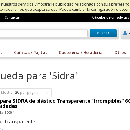
 nuestros servicios y mostrarle publicidad relacionada con sus preferenc
consideramos que acepta su uso. Puede cambiar la configuración u obte
Contactar
Artículos de un solo uso
Buscar
os
Cañitas / Pajitas
Cocteleria / Heladería
Otros
ueda para 'Sidra'
Mostrar
20
por página
para SIDRA de plástico Transparente "Irrompibles" 60
nidades
la-5000-1
co Transparente
ás