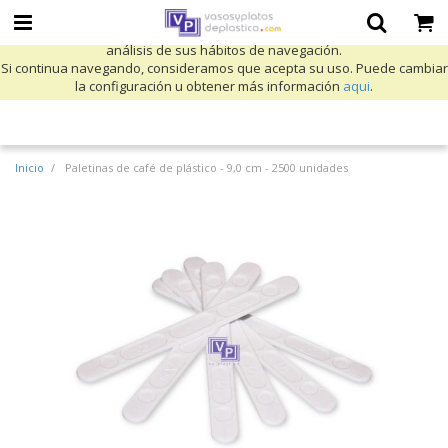
Utilizamos cookies propias y de terceros para mejorar nuestros servicios
y mostrarle publicidad relacionada con sus preferencias mediante el
análisis de sus hábitos de navegación.
Si continua navegando, consideramos que acepta su uso. Puede cambiar
la configuración u obtener más información
aqui
.
Inicio
Paletinas de café de plástico - 9,0 cm - 2500 unidades