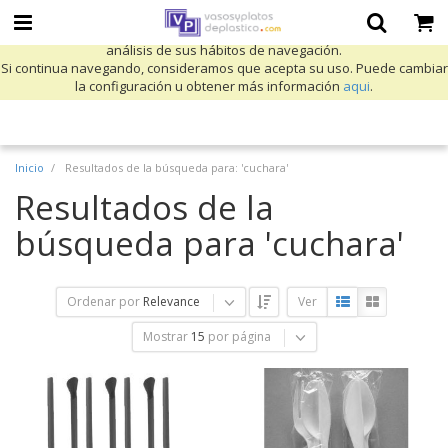
Utilizamos cookies propias y de terceros para mejorar nuestros servicios
y mostrarle publicidad relacionada con sus preferencias mediante el
análisis de sus hábitos de navegación.
Si continua navegando, consideramos que acepta su uso. Puede cambiar
la configuración u obtener más información
aqui
.
Inicio
Resultados de la búsqueda para: 'cuchara'
Resultados de la
búsqueda para 'cuchara'
Ordenar por
Relevance
Ver
Mostrar
15
por página