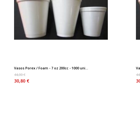
Vasos Porex / Foam - 7 oz 200cc - 1000 uni...
Va
44,00 €
44
30,80 €
3