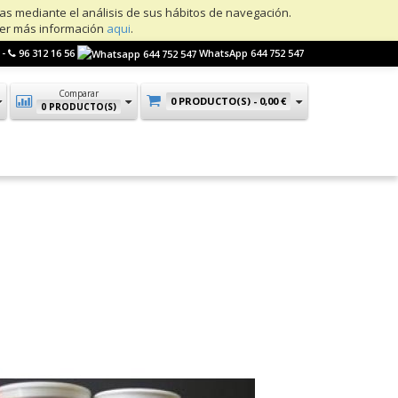
ias mediante el análisis de sus hábitos de navegación.
ner más información
aqui
.
 -
96 312 16 56
WhatsApp 644 752 547
Comparar
0 PRODUCTO(S) -
0,00 €
0 PRODUCTO(S)