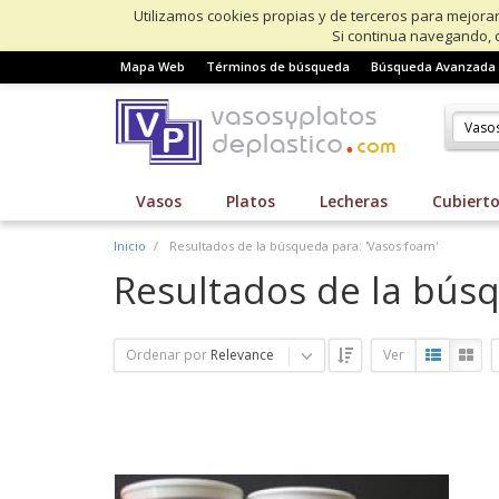
Utilizamos cookies propias y de terceros para mejorar
Si continua navegando, 
Mapa Web
Términos de búsqueda
Búsqueda Avanzada
Vasos
Platos
Lecheras
Cubiert
Inicio
Resultados de la búsqueda para: 'Vasos foam'
Resultados de la bús
Ordenar por
Relevance
Ver