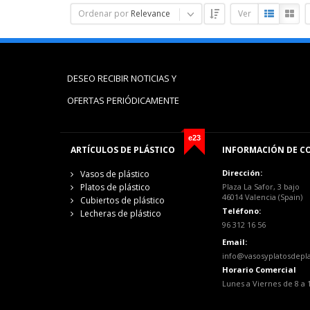
Ordenar por
Relevance
Ver
DESEO RECIBIR NOTICIAS Y
OFERTAS PERIÓDICAMENTE
e23
ARTÍCULOS DE PLÁSTICO
INFORMACIÓN DE C
Dirección:
Vasos de plástico
Platos de plástico
Plaza La Safor, 3 bajo
46014 Valencia (Spain)
Cubiertos de plástico
Teléfono:
Lecheras de plástico
96 312 16 56
Email:
info@vasosyplatosdepl
Horario Comercial
Lunes a Viernes de 8 a 