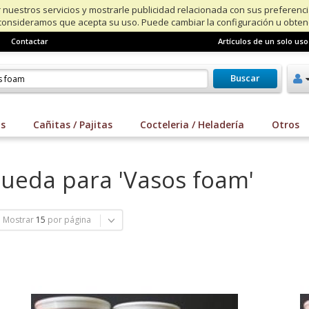
 nuestros servicios y mostrarle publicidad relacionada con sus preferenc
consideramos que acepta su uso. Puede cambiar la configuración u obte
Contactar
Artículos de un solo uso
Buscar
os
Cañitas / Pajitas
Cocteleria / Heladería
Otros
queda para 'Vasos foam'
Mostrar
15
por página