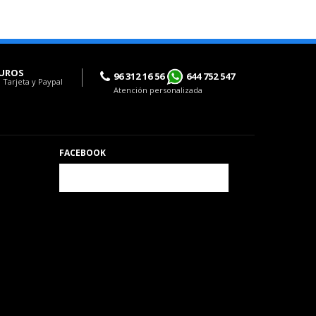
UROS
96 312 16 56
644 752 547
 Tarjeta y Paypal
Atención personalizada
FACEBOOK