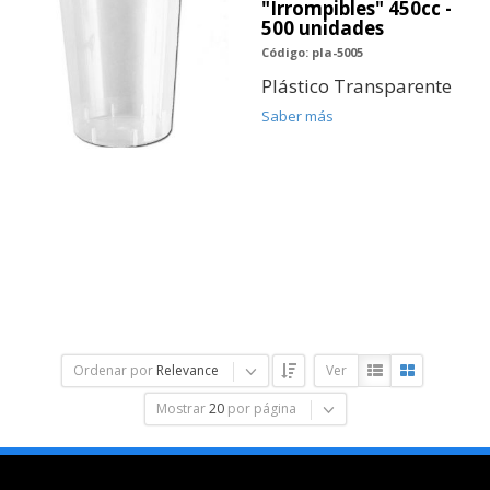
"Irrompibles" 450cc -
500 unidades
Código: pla-5005
Plástico Transparente
Saber más
Ordenar por
Relevance
Ver
Mostrar
20
por página