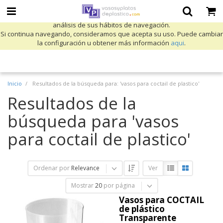
Utilizamos cookies propias y de terceros para mejorar nuestros servicios
y mostrarle publicidad relacionada con sus preferencias mediante el
análisis de sus hábitos de navegación.
Si continua navegando, consideramos que acepta su uso. Puede cambiar
la configuración u obtener más información
aqui
.
Inicio
Resultados de la búsqueda para: 'vasos para coctail de plastico'
Resultados de la
búsqueda para 'vasos
para coctail de plastico'
Ordenar por
Relevance
Ver
Mostrar
20
por página
Vasos para COCTAIL
de plástico
Transparente