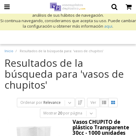
Utilizamos cookies propias y de terceros para mejorar nuestros servicios
y mostrarle publicidad relacionada con sus preferencias mediante el
análisis de sus hábitos de navegación.
Si continua navegando, consideramos que acepta su uso. Puede cambiar
la configuración u obtener más información
aqui
.
Inicio
Resultados de la búsqueda para: 'vasos de chupitos'
Resultados de la
búsqueda para 'vasos de
chupitos'
Ordenar por
Relevance
Ver
Mostrar
20
por página
Vasos CHUPITO de
plástico Transparente
30cc - 1000 unidades