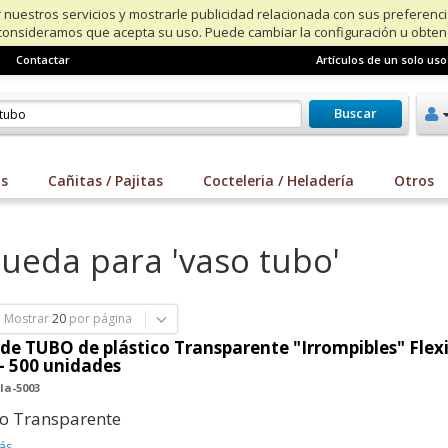
 nuestros servicios y mostrarle publicidad relacionada con sus preferenc
consideramos que acepta su uso. Puede cambiar la configuración u obte
Contactar
Artículos de un solo uso
Buscar
os
Cañitas / Pajitas
Cocteleria / Heladería
Otros
ueda para 'vaso tubo'
Mostrar
20
por página
de TUBO de plástico Transparente "Irrompibles" Flex
- 500 unidades
la-5003
co Transparente
ás