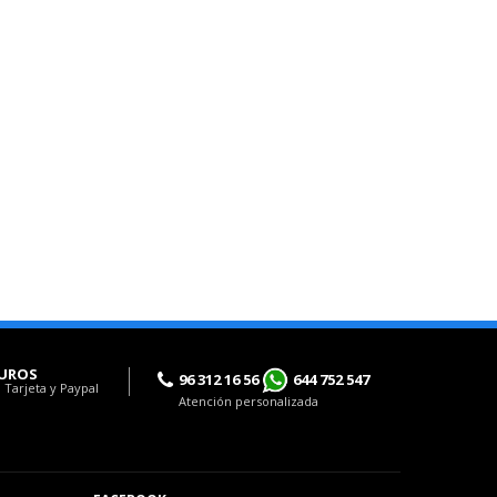
UROS
96 312 16 56
644 752 547
 Tarjeta y Paypal
Atención personalizada