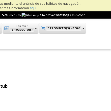
ias mediante el análisis de sus hábitos de navegación.
ner más información
aqui
.
 -
96 312 16 56
WhatsApp 644 752 547
Comparar
0 PRODUCTO(S) -
0,00 €
0 PRODUCTO(S)
itub