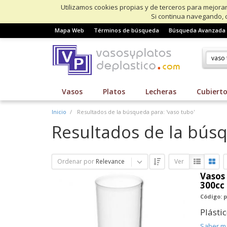
Utilizamos cookies propias y de terceros para mejorar
Si continua navegando, 
Mapa Web
Términos de búsqueda
Búsqueda Avanzada
Vasos
Platos
Lecheras
Cubiert
Inicio
Resultados de la búsqueda para: 'vaso tubo'
Resultados de la búsq
Ordenar por
Relevance
Ver
Vasos 
300cc 
Código: p
Plásti
Saber m