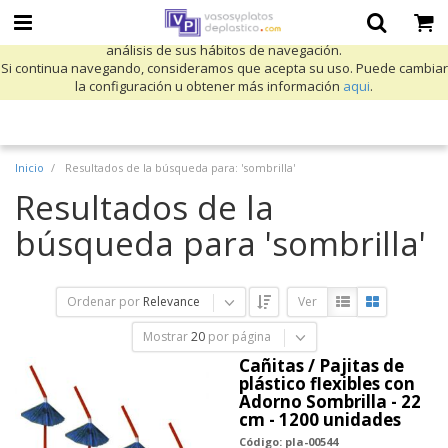
Utilizamos cookies propias y de terceros para mejorar nuestros servicios
y mostrarle publicidad relacionada con sus preferencias mediante el
análisis de sus hábitos de navegación.
Si continua navegando, consideramos que acepta su uso. Puede cambiar
la configuración u obtener más información
aqui
.
Inicio
Resultados de la búsqueda para: 'sombrilla'
Resultados de la
búsqueda para 'sombrilla'
Ordenar por
Relevance
Ver
Mostrar
20
por página
Cañitas / Pajitas de
plástico flexibles con
Adorno Sombrilla - 22
cm - 1200 unidades
Código: pla-00544