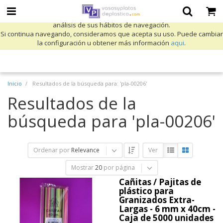
Utilizamos cookies propias y de terceros para mejorar nuestros servicios
y mostrarle publicidad relacionada con sus preferencias mediante el
análisis de sus hábitos de navegación.
Si continua navegando, consideramos que acepta su uso. Puede cambiar
la configuración u obtener más información
aqui
.
Inicio
Resultados de la búsqueda para: 'pla-00206'
Resultados de la
búsqueda para 'pla-00206'
Ordenar por
Relevance
Ver
Mostrar
20
por página
Cañitas / Pajitas de
plástico para
Granizados Extra-
Largas - 6 mm x 40cm -
Caja de 5000 unidades