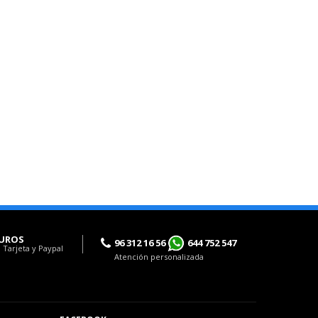
UROS
96 312 16 56
644 752 547
 Tarjeta y Paypal
Atención personalizada