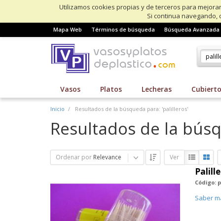
Utilizamos cookies propias y de terceros para mejorar
Si continua navegando, 
Mapa Web
Términos de búsqueda
Búsqueda Avanzada
Vasos
Platos
Lecheras
Cubiert
Inicio
Resultados de la búsqueda para: 'palilleros'
Resultados de la búsqu
Ordenar por
Relevance
Ver
Palill
Código: p
Saber m