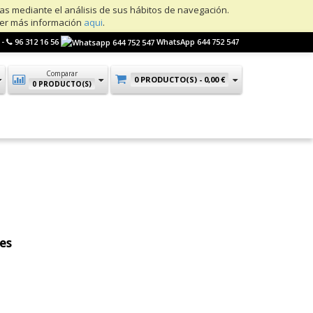
ias mediante el análisis de sus hábitos de navegación.
ner más información
aqui
.
 -
96 312 16 56
WhatsApp 644 752 547
Comparar
0 PRODUCTO(S) -
0,00 €
0 PRODUCTO(S)
des