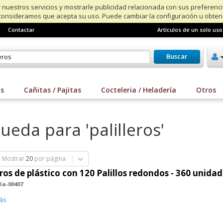
 nuestros servicios y mostrarle publicidad relacionada con sus preferenc
consideramos que acepta su uso. Puede cambiar la configuración u obte
Contactar
Artículos de un solo uso
Buscar
os
Cañitas / Pajitas
Cocteleria / Heladería
Otros
eda para 'palilleros'
Mostrar
20
por página
eros de plástico con 120 Palillos redondos - 360 unida
la-00407
ás