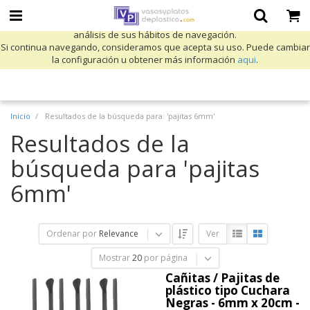
Utilizamos cookies propias y de terceros para mejorar nuestros servicios
y mostrarle publicidad relacionada con sus preferencias mediante el
análisis de sus hábitos de navegación.
Si continua navegando, consideramos que acepta su uso. Puede cambiar
la configuración u obtener más información
aqui
.
Inicio
Resultados de la búsqueda para: 'pajitas 6mm'
Resultados de la
búsqueda para 'pajitas
6mm'
Ordenar por
Relevance
Ver
Mostrar
20
por página
Cañitas / Pajitas de
plástico tipo Cuchara
Negras - 6mm x 20cm -