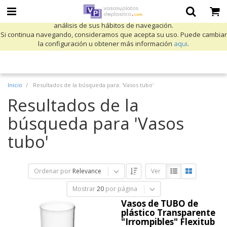
Utilizamos cookies propias y de terceros para mejorar nuestros servicios
y mostrarle publicidad relacionada con sus preferencias mediante el
análisis de sus hábitos de navegación.
Si continua navegando, consideramos que acepta su uso. Puede cambiar
la configuración u obtener más información
aqui
.
Inicio
Resultados de la búsqueda para: 'Vasos tubo'
Resultados de la
búsqueda para 'Vasos
tubo'
Ordenar por
Relevance
Ver
Mostrar
20
por página
Vasos de TUBO de
plástico Transparente
"Irrompibles" Flexitub