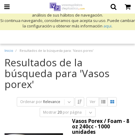
Utilizamos cookies propias y de terceros para mejorar nuestros servicios
y mostrarle publicidad relacionada con sus preferencias mediante el
análisis de sus hábitos de navegación.
Si continua navegando, consideramos que acepta su uso. Puede cambiar
la configuración u obtener más información
aqui
.
Inicio
Resultados de la búsqueda para: 'Vasos porex'
Resultados de la
búsqueda para 'Vasos
porex'
Ordenar por
Relevance
Ver
Mostrar
20
por página
Vasos Porex / Foam - 8
oz 240cc - 1000
unidades