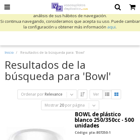
Utilizamos cookies propias y de terceros para mejorar nuestros servicios
y mostrarle publicidad relacionada con sus preferencias mediante el
análisis de sus hábitos de navegación.
Si continua navegando, consideramos que acepta su uso. Puede cambiar
la configuración u obtener más información
aqui
.
Inicio
Resultados de la búsqueda para: 'Bowl'
Resultados de la
búsqueda para 'Bowl'
Ordenar por
Relevance
Ver
Mostrar
20
por página
BOWL de plástico
blanco 250/350cc - 500
unidades
Código: pla-807250-1