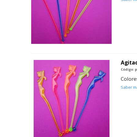
Agitad
Código: p
Colore
Saber m