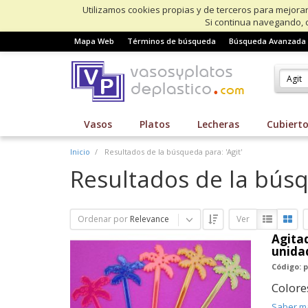
Utilizamos cookies propias y de terceros para mejorar
Si continua navegando, 
Mapa Web
Términos de búsqueda
Búsqueda Avanzada
Vasos
Platos
Lecheras
Cubiert
Inicio
Resultados de la búsqueda para: 'Agit'
Resultados de la búsq
Ordenar por
Relevance
Ver
Agitad
unida
Código: p
Colore
Saber m