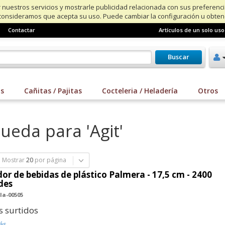
 nuestros servicios y mostrarle publicidad relacionada con sus preferenc
consideramos que acepta su uso. Puede cambiar la configuración u obte
Contactar
Artículos de un solo uso
Buscar
os
Cañitas / Pajitas
Cocteleria / Heladería
Otros
ueda para 'Agit'
Mostrar
20
por página
or de bebidas de plástico Palmera - 17,5 cm - 2400
des
la-00505
s surtidos
ás