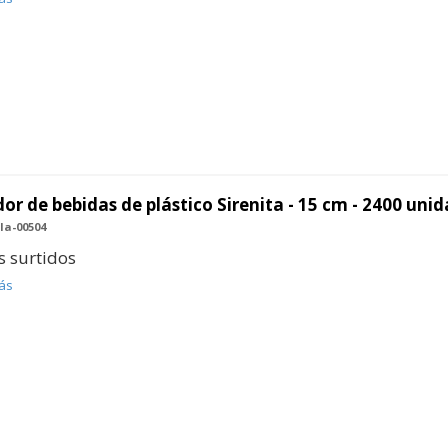
or de bebidas de plástico Sirenita - 15 cm - 2400 uni
la-00504
s surtidos
ás