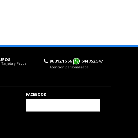
UROS
96 312 16 56
644 752 547
 Tarjeta y Paypal
Atención personalizada
FACEBOOK