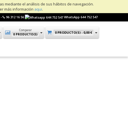
ias mediante el análisis de sus hábitos de navegación.
ner más información
aqui
.
 -
96 312 16 56
WhatsApp 644 752 547
Comparar
0 PRODUCTO(S) -
0,00 €
0 PRODUCTO(S)