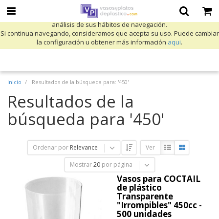
Utilizamos cookies propias y de terceros para mejorar nuestros servicios
y mostrarle publicidad relacionada con sus preferencias mediante el
análisis de sus hábitos de navegación.
Si continua navegando, consideramos que acepta su uso. Puede cambiar
la configuración u obtener más información
aqui
.
Inicio
Resultados de la búsqueda para: '450'
Resultados de la
búsqueda para '450'
Ordenar por
Relevance
Ver
Mostrar
20
por página
Vasos para COCTAIL
de plástico
Transparente
"Irrompibles" 450cc -
500 unidades