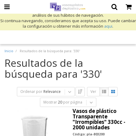
Utilizamos cookies propias y de terceros para mejorar nuestros servicios
y mostrarle publicidad relacionada con sus preferencias mediante el
análisis de sus hábitos de navegación.
Si continua navegando, consideramos que acepta su uso. Puede cambiar
la configuración u obtener más información
aqui
.
Inicio
Resultados de la búsqueda para: '330'
Resultados de la
búsqueda para '330'
Ordenar por
Relevance
Ver
Mostrar
20
por página
Vasos de plástico
Transparente
"Irrompibles" 330cc -
2000 unidades
Código: pla-803200